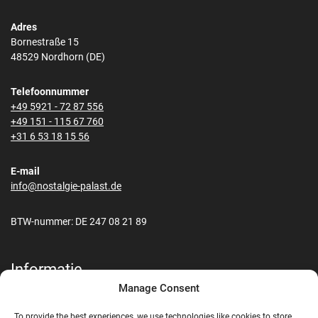
Adres
Bornestraße 15
48529 Nordhorn (DE)
Telefoonnummer
+49 5921 - 72 87 556
+49 151 - 115 67 760
+31 6 53 18 15 56
E-mail
info@nostalgie-palast.de
BTW-nummer: DE 247 08 21 89
Informatie
Manage Consent
Contact
Transport & Verzending
To provide the best experiences, we use technologies like cookies to store