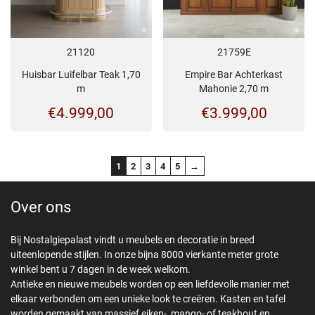
21120
21759E
Huisbar Luifelbar Teak 1,70
Empire Bar Achterkast
m
Mahonie 2,70 m
€
4.999,00
€
3.999,00
1
2
3
4
5
→
Over ons
Bij Nostalgiepalast vindt u meubels en decoratie in breed
uiteenlopende stijlen. In onze bijna 8000 vierkante meter grote
winkel bent u 7 dagen in de week welkom.
Antieke en nieuwe meubels worden op een liefdevolle manier met
elkaar verbonden om een unieke look te creëren. Kasten en tafel
worden gemaakt van massief eiken-, mango- of teakhout en