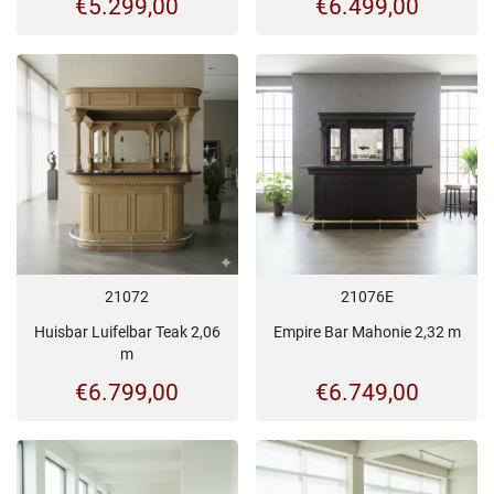
€
5.299,00
€
6.499,00
21072
21076E
Huisbar Luifelbar Teak 2,06
Empire Bar Mahonie 2,32 m
m
€
6.799,00
€
6.749,00