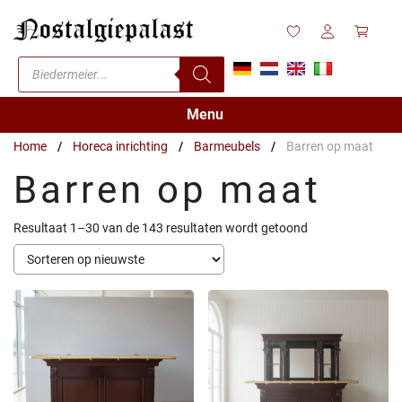
Ga
naar
de
Producten
inhoud
zoeken
Menu
Home
/
Horeca inrichting
/
Barmeubels
/
Barren op maat
Barren op maat
Gesorteerd
Resultaat 1–30 van de 143 resultaten wordt getoond
op
nieuwste