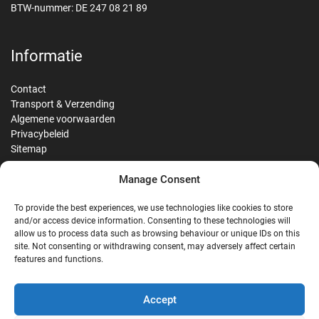
BTW-nummer: DE 247 08 21 89
Informatie
Contact
Transport & Verzending
Algemene voorwaarden
Privacybeleid
Sitemap
Manage Consent
Reviews
To provide the best experiences, we use technologies like cookies to store
and/or access device information. Consenting to these technologies will
allow us to process data such as browsing behaviour or unique IDs on this
site. Not consenting or withdrawing consent, may adversely affect certain
G
features and functions.
Google Reviews
Accept
Nostalgie Palast Nordhorn