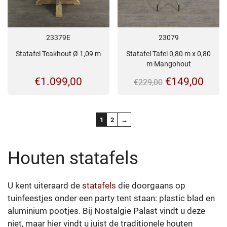
23379E
23079
Statafel Teakhout Ø 1,09 m
Statafel Tafel 0,80 m x 0,80
m Mangohout
Oorspronkeli
Huid
€
1.099,00
€
149,00
€
229,00
prijs
prijs
was:
is:
1
2
→
€229,00.
€149
Houten statafels
U kent uiteraard de
statafels
die doorgaans op
tuinfeestjes onder een party tent staan: plastic blad en
aluminium pootjes. Bij Nostalgie Palast vindt u deze
niet, maar hier vindt u juist de traditionele houten