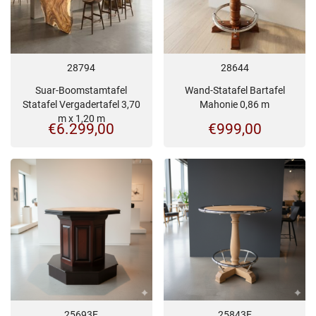
28794
28644
Suar-Boomstamtafel
Wand-Statafel Bartafel
Statafel Vergadertafel 3,70
Mahonie 0,86 m
m x 1,20 m
€
6.299,00
€
999,00
25693E
25843E