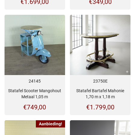
€
1.699,00
€
349,00
24145
23750E
Statafel Scooter Mangohout
Statafel Bartafel Mahonie
Metaal 1,05 m
1,70 m x 1,18 m
€
749,00
€
1.799,00
Aanbieding!