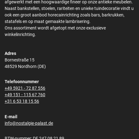
afgewerkt met een hoogwaardige fineer op onze antieke meubelen.
Naast bankstellen, stoelen, rariteiten en unieke tuindecoratie vindt u
ook een groot aanbod horecainrichting zoals bars, barkrukken,
statafels en op maat gemaakte lambrisering.
Ons assortiment wordt afgetopt met onze exclusieve
winkelinrichting.
Adres
Bornestraße 15
48529 Nordhorn (DE)
Telefoonnummer
+49 5921 - 72 87 556
+49 151 - 115 67 760
+31 6 53 18 15 56
E-mail
info@nostalgie-palast.de
BTW-nummer: DE 247 08 21 89