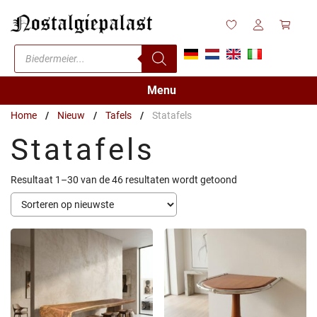
Ga
naar
de
Producten
inhoud
zoeken
Menu
Home
/
Nieuw
/
Tafels
/
Statafels
Statafels
Gesorteerd
Resultaat 1–30 van de 46 resultaten wordt getoond
op
nieuwste