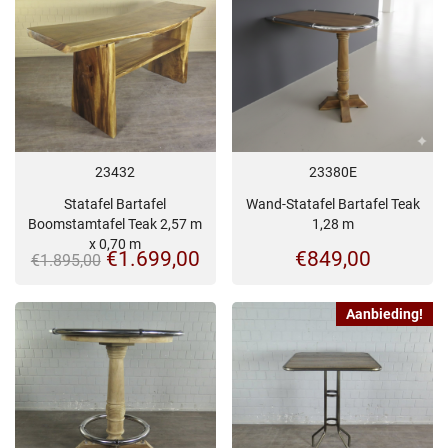
23432
23380E
Statafel Bartafel
Wand-Statafel Bartafel Teak
Boomstamtafel Teak 2,57 m
1,28 m
x 0,70 m
Oorspronkelijke
Huidige
€
1.699,00
€
849,00
€
1.895,00
prijs
prijs
Aanbieding!
was:
is:
€1.895,00.
€1.699,00.