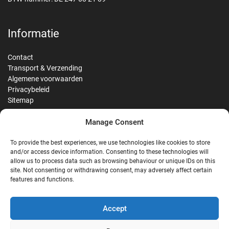
Informatie
Contact
Transport & Verzending
Algemene voorwaarden
Privacybeleid
Sitemap
Manage Consent
Reviews
To provide the best experiences, we use technologies like cookies to store
and/or access device information. Consenting to these technologies will
allow us to process data such as browsing behaviour or unique IDs on this
site. Not consenting or withdrawing consent, may adversely affect certain
G
features and functions.
Google Reviews
Accept
Nostalgie Palast Nordhorn