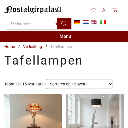
Ga
naar
de
Producten
inhoud
zoeken
Menu
Home
/
Verlichting
/
Tafellampen
Tafellampen
Gesorteerd
Toont alle 15 resultaten
op
nieuwste