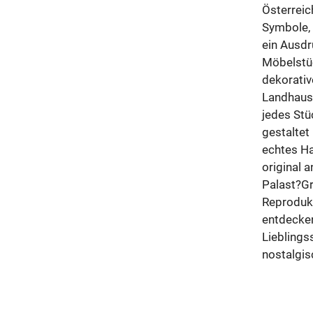
Österreic
Symbole, 
ein Ausdr
Möbelstüc
dekorativ
Landhauss
jedes Stü
gestaltet 
echtes Ha
original 
Palast?Gr
Reprodukt
entdecken
Lieblings
nostalgis