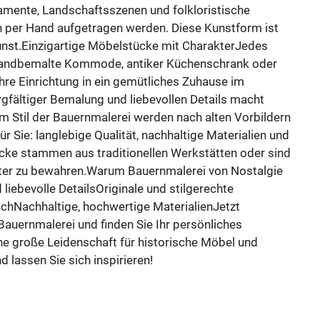
namente, Landschaftsszenen und folkloristische
n per Hand aufgetragen werden. Diese Kunstform ist
unst.Einzigartige Möbelstücke mit CharakterJedes
handbemalte Kommode, antiker Küchenschrank oder
hre Einrichtung in ein gemütliches Zuhause im
gfältiger Bemalung und liebevollen Details macht
im Stil der Bauernmalerei werden nach alten Vorbildern
ür Sie: langlebige Qualität, nachhaltige Materialien und
ücke stammen aus traditionellen Werkstätten oder sind
rakter zu bewahren.Warum Bauernmalerei von Nostalgie
ebevolle DetailsOriginale und stilgerechte
chNachhaltige, hochwertige MaterialienJetzt
 Bauernmalerei und finden Sie Ihr persönliches
eine große Leidenschaft für historische Möbel und
 lassen Sie sich inspirieren!