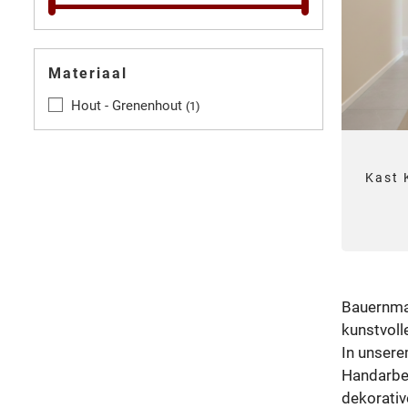
Materiaal
Hout - Grenenhout
1
Kast 
Bauernmal
kunstvoll
In unsere
Handarbei
dekorativ