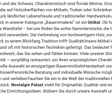
h und der Schweiz. Charakteristisch sind florale Motive, Or
die auf Holzoberflächen von Möbeln, Truhen oder Schränke
uck ländlicher Lebensfreude und traditioneller Handwerksk
k in unserer Kategorie „Bauernmalerei“ ist ein
Unikat
. Ob 
e Wandtafel – bei uns finden Sie echte Sammlerstücke, die I
til verwandeln. Die Verbindung von hochwertigem Holz, sor
ck zu einem Blickfang.Tradition trifft QualitätUnsere Möbel 
und oft mit historischen Techniken gefertigt. Das bedeutet f
ndwerk, das Sie sehen und fühlen können. Viele unserer St
antik – sorgfältig restauriert, um ihren ursprünglichen Cha
oße Auswahl an einzigartigen BauernmöbelnHandarbeit und li
ionenPersönliche Beratung und individuelle Wünsche mögli
 und verliebenTauchen Sie ein in die Welt der traditionellen
stück.
Nostalgie Palast
steht für Originalität, Qualität und 
che Einrichtungsideen. Stöbern Sie durch unsere Auswahl und