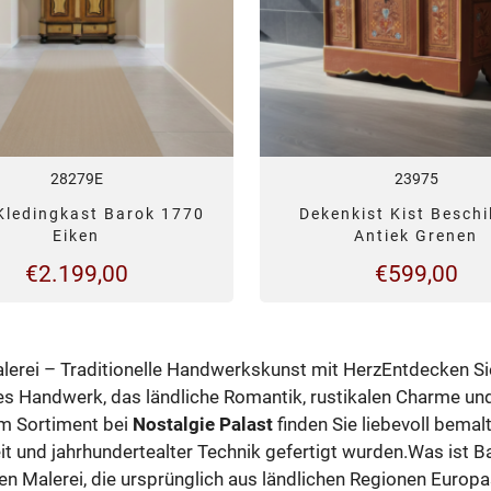
28279E
23975
Kledingkast Barok 1770
Dekenkist Kist Beschi
Eiken
Antiek Grenen
€
2.199,00
€
599,00
erei – Traditionelle Handwerkskunst mit HerzEntdecken Sie
es Handwerk, das ländliche Romantik, rustikalen Charme und
m Sortiment bei
Nostalgie Palast
finden Sie liebevoll bemal
t und jahrhundertealter Technik gefertigt wurden.Was ist B
en Malerei, die ursprünglich aus ländlichen Regionen Euro