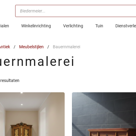
Producten
zoeken
ialen
Winkelinrichting
Verlichting
Tuin
Dienstverl
ntiek
/
Meubelstijlen
/
Bauernmalerei
uernmalerei
Gesorteerd
 resultaten
op
nieuwste