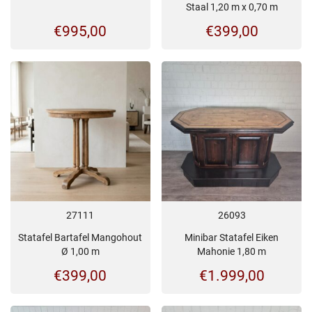
Staal 1,20 m x 0,70 m
€
995,00
€
399,00
27111
26093
Statafel Bartafel Mangohout
Minibar Statafel Eiken
Ø 1,00 m
Mahonie 1,80 m
€
399,00
€
1.999,00