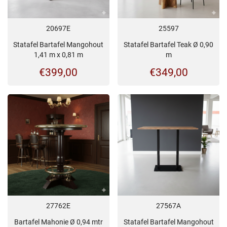
20697E
25597
Statafel Bartafel Mangohout
Statafel Bartafel Teak Ø 0,90
1,41 m x 0,81 m
m
€
399,00
€
349,00
27762E
27567A
Bartafel Mahonie Ø 0,94 mtr
Statafel Bartafel Mangohout