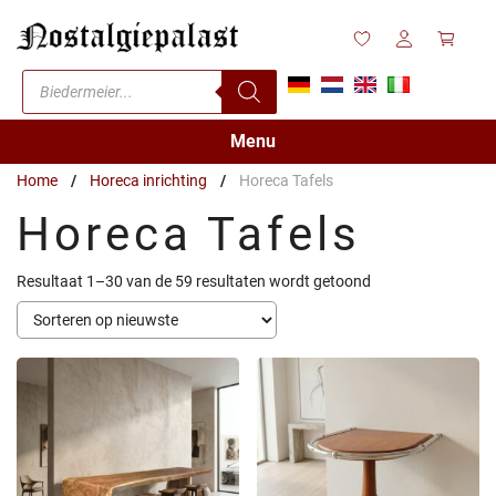
Ga
naar
de
Producten
inhoud
zoeken
Menu
Home
/
Horeca inrichting
/
Horeca Tafels
Horeca Tafels
Gesorteerd
Resultaat 1–30 van de 59 resultaten wordt getoond
op
nieuwste