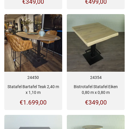
€
349,00
€
499,00
24450
24354
Statafel Bartafel Teak 2,40 m
Bistrotafel Statafel Eiken
x 1,10 m
0,80 m x 0,80 m
€
1.699,00
€
349,00