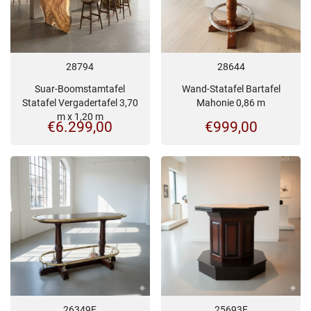
28794
28644
Suar-Boomstamtafel
Wand-Statafel Bartafel
Statafel Vergadertafel 3,70
Mahonie 0,86 m
m x 1,20 m
€
6.299,00
€
999,00
26349E
25693E