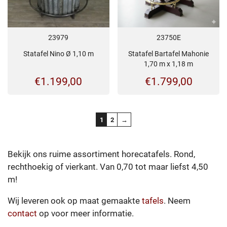
23979
23750E
Statafel Nino Ø 1,10 m
Statafel Bartafel Mahonie
1,70 m x 1,18 m
€
1.199,00
€
1.799,00
1
2
→
Bekijk ons ruime assortiment horecatafels. Rond,
rechthoekig of vierkant. Van 0,70 tot maar liefst 4,50
m!
Wij leveren ook op maat gemaakte
tafels
. Neem
contact
op voor meer informatie.