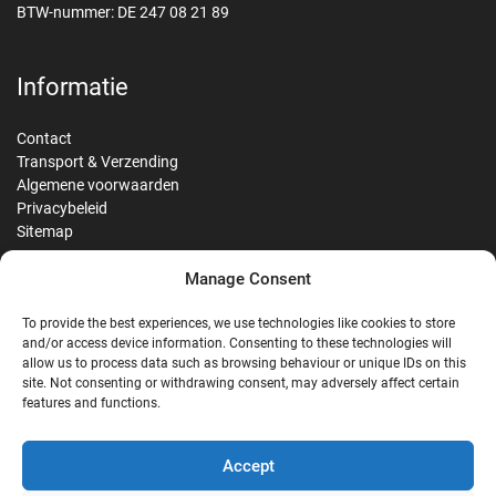
BTW-nummer: DE 247 08 21 89
Informatie
Contact
Transport & Verzending
Algemene voorwaarden
Privacybeleid
Sitemap
Manage Consent
Reviews
To provide the best experiences, we use technologies like cookies to store
and/or access device information. Consenting to these technologies will
allow us to process data such as browsing behaviour or unique IDs on this
site. Not consenting or withdrawing consent, may adversely affect certain
G
features and functions.
Google Reviews
Accept
Nostalgie Palast Nordhorn