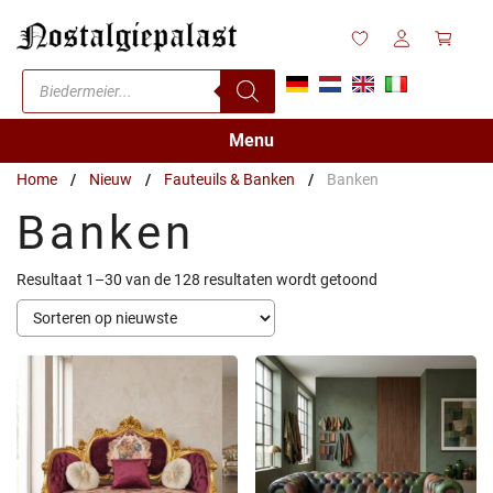
Ga
naar
de
Producten
inhoud
zoeken
Menu
Home
/
Nieuw
/
Fauteuils & Banken
/
Banken
Banken
Gesorteerd
Resultaat 1–30 van de 128 resultaten wordt getoond
op
nieuwste