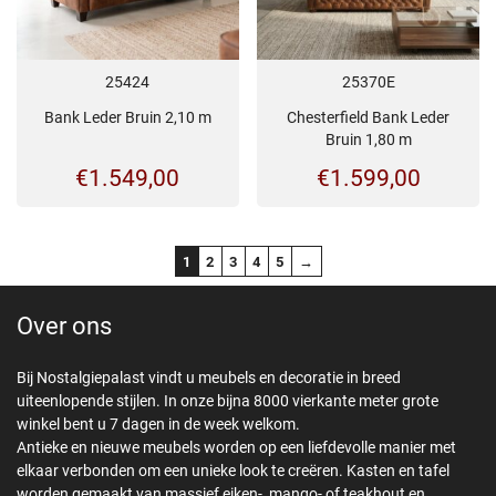
25424
25370E
Bank Leder Bruin 2,10 m
Chesterfield Bank Leder
Bruin 1,80 m
€
1.549,00
€
1.599,00
1
2
3
4
5
→
Over ons
Bij Nostalgiepalast vindt u meubels en decoratie in breed
uiteenlopende stijlen. In onze bijna 8000 vierkante meter grote
winkel bent u 7 dagen in de week welkom.
Antieke en nieuwe meubels worden op een liefdevolle manier met
elkaar verbonden om een unieke look te creëren. Kasten en tafel
worden gemaakt van massief eiken-, mango- of teakhout en