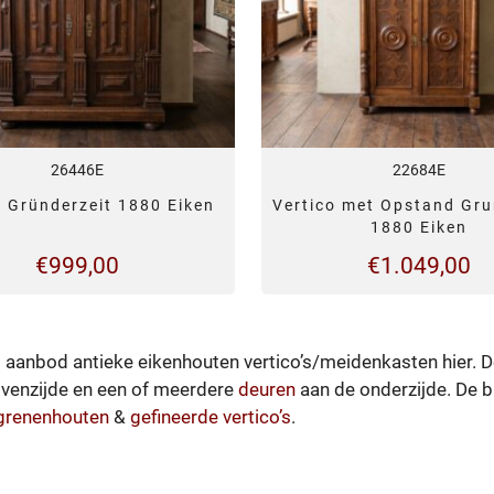
26446E
22684E
o Gründerzeit 1880 Eiken
Vertico met Opstand Gru
1880 Eiken
€
999,00
€
1.049,00
t aanbod antieke eikenhouten vertico’s/meidenkasten hier. D
venzijde en een of meerdere
deuren
aan de onderzijde. De b
grenenhouten
&
gefineerde vertico’s
.