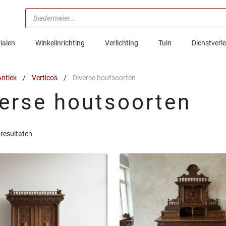
Producten
zoeken
ialen
Winkelinrichting
Verlichting
Tuin
Dienstverl
ntiek
/
Vertico's
/
Diverse houtsoorten
erse houtsoorten
Gesorteerd
 resultaten
op
nieuwste