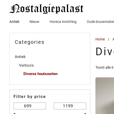
Ga
naar
de
inhoud
Antiek
Nieuw
Horeca inrichting
Oude bouwmater
Home
/
A
Categories
Div
Antiek
Vertico's
Toont alle 6
Diverse houtsoorten
Filter by price