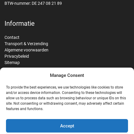
BTW-nummer: DE 247 08 21 89
Informatie
Contact
Transport & Verzending
Algemene voorwaarden
Privacybeleid
Sitemap
Manage Consent
Reviews
To provide the best experiences, we use technologies like cookies to store
and/or access device information. Consenting to these technologies will
allow us to process data such as browsing behaviour or unique IDs on this
site. Not consenting or withdrawing consent, may adversely affect certain
G
features and functions.
Google Reviews
Accept
Nostalgie Palast Nordhorn