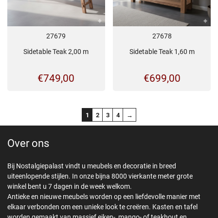
27679
27678
Sidetable Teak 2,00 m
Sidetable Teak 1,60 m
€
749,00
€
699,00
1
2
3
4
→
Over ons
Bij Nostalgiepalast vindt u meubels en decoratie in breed
uiteenlopende stijlen. In onze bijna 8000 vierkante meter grote
winkel bent u 7 dagen in de week welkom.
Antieke en nieuwe meubels worden op een liefdevolle manier met
elkaar verbonden om een unieke look te creëren. Kasten en tafel
worden gemaakt van massief eiken-, mango- of teakhout en