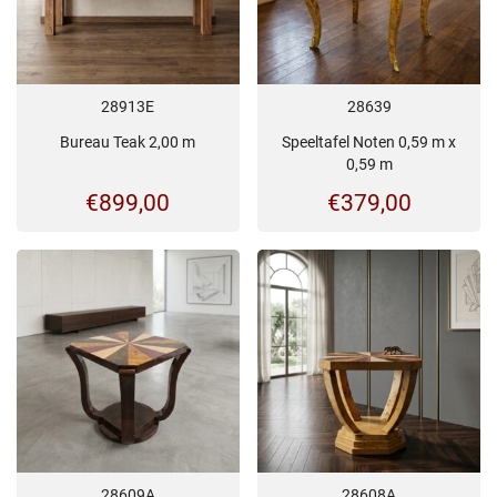
28913E
28639
Bureau Teak 2,00 m
Speeltafel Noten 0,59 m x
0,59 m
€
899,00
€
379,00
28609A
28608A