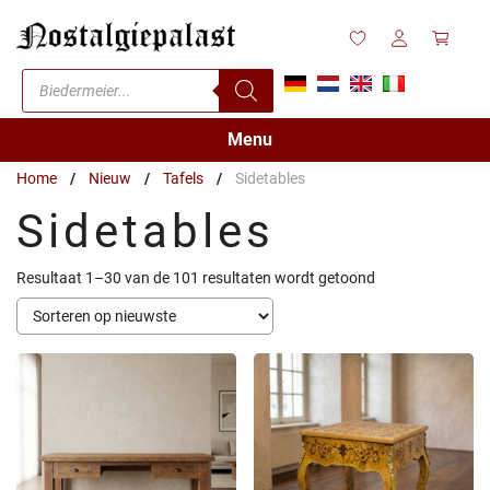
Ga
naar
de
Producten
inhoud
zoeken
Menu
Home
/
Nieuw
/
Tafels
/
Sidetables
Sidetables
Gesorteerd
Resultaat 1–30 van de 101 resultaten wordt getoond
op
nieuwste