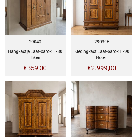
29040
29039E
Hangkastje Laat-barok 1780
Kledingkast Laat-barok 1790
Eiken
Noten
€
359,00
€
2.999,00