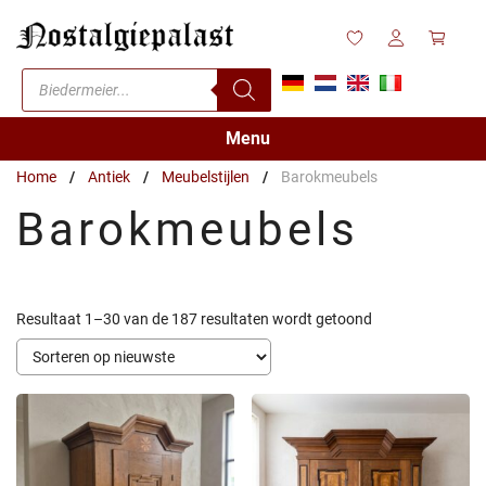
Ga
naar
de
Producten
inhoud
zoeken
Menu
Home
/
Antiek
/
Meubelstijlen
/
Barokmeubels
Barokmeubels
Gesorteerd
Resultaat 1–30 van de 187 resultaten wordt getoond
op
nieuwste