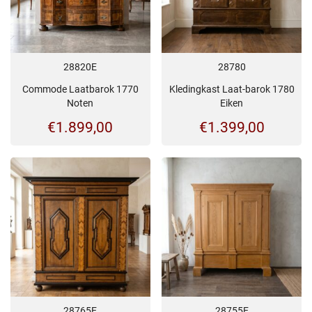
28820E
28780
Commode Laatbarok 1770
Kledingkast Laat-barok 1780
Noten
Eiken
€
1.899,00
€
1.399,00
28765E
28755E