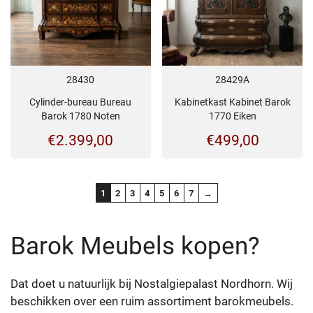
28430
28429A
Cylinder-bureau Bureau
Kabinetkast Kabinet Barok
Barok 1780 Noten
1770 Eiken
€
2.399,00
€
499,00
1
2
3
4
5
6
7
→
Barok Meubels kopen?
Dat doet u natuurlijk bij Nostalgiepalast Nordhorn. Wij
beschikken over een ruim assortiment barokmeubels.