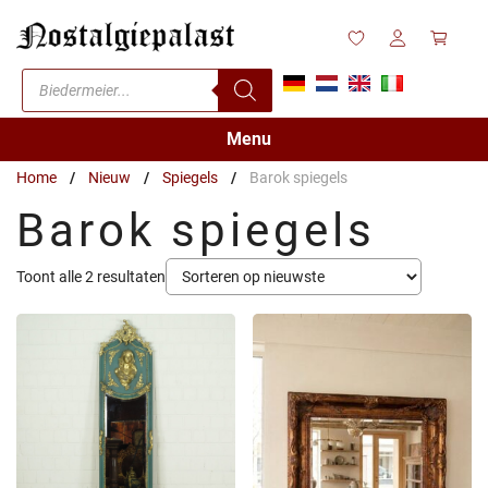
Ga
naar
de
Producten
inhoud
zoeken
Menu
Home
/
Nieuw
/
Spiegels
/
Barok spiegels
Barok spiegels
Gesorteerd
Toont alle 2 resultaten
op
nieuwste