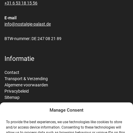
+31 6 53 18 15 56
E-mail
info@nostalgie-palast.de
BTW-nummer: DE 247 08 21 89
Informatie
Contact
Transport & Verzending
Algemene voorwaarden
Privacybeleid
Sitemap
Manage Consent
Reviews
To provide the best experiences, we use technologies like cookies to store
and/or access device information. Consenting to these technologies will
allow us to process data such as browsing behaviour or unique IDs on this