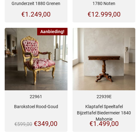
Grunderzeit 1880 Grenen
1780 Noten
€
1.249,00
€
12.999,00
Aanbieding!
22961
22939E
Barokstoel Rood-Goud
Klaptafel Speeltafel
Bijzettafel Biedermeier 1840
Mahonie
Oorspronkelijke
Huidige
€
349,00
€
1.499,00
€
599,00
prijs
prijs