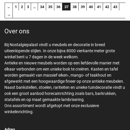
was:
is:
←
1
2
3
…
34
35
36
37
38
39
40
41
42
43
€599,00.
€349,00.
→
Over ons
Bij Nostalgiepalast vindt u meubels en decoratie in breed
uiteenlopende stijlen. In onze bijna 8000 vierkante meter grote
winkel bent u 7 dagen in de week welkom.
Antieke en nieuwe meubels worden op een liefdevolle manier met
elkaar verbonden om een unieke look te creëren. Kasten en tafel
worden gemaakt van massief eiken-, mango- of teakhout en
afgewerkt met een hoogwaardige fineer op onze antieke meubelen.
Naast bankstellen, stoelen, rariteiten en unieke tuindecoratie vindt u
ook een groot aanbod horecainrichting zoals bars, barkrukken,
statafels en op maat gemaakte lambrisering.
Ons assortiment wordt afgetopt met onze exclusieve
winkelinrichting.
Adres