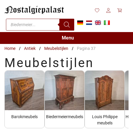
Ga
naar
de
Producten
inhoud
zoeken
Menu
Home
/
Antiek
/
Meubelstijlen
/
Pagina 37
Meubelstijlen
Barokmeubels
Biedermeiermeubels
Louis Philippe
His
meubels