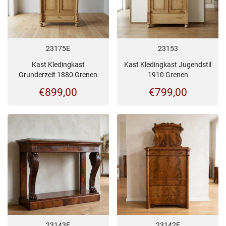
23175E
23153
Kast Kledingkast
Kast Kledingkast Jugendstil
Grunderzeit 1880 Grenen
1910 Grenen
€
899,00
€
799,00
23143E
23142E