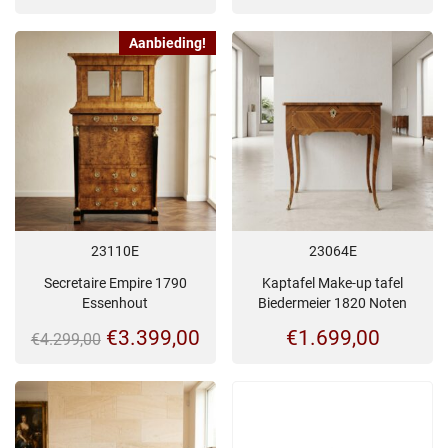
Aanbieding!
23110E
23064E
Secretaire Empire 1790
Kaptafel Make-up tafel
Essenhout
Biedermeier 1820 Noten
Oorspronkelijke
Huidige
€
3.399,00
€
1.699,00
€
4.299,00
prijs
prijs
was:
is:
€4.299,00.
€3.399,00.