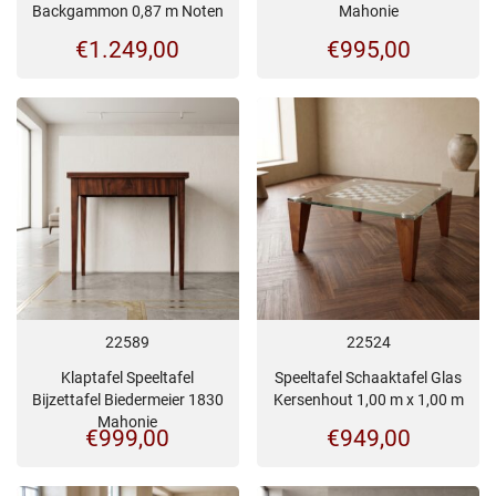
Backgammon 0,87 m Noten
Mahonie
€
1.249,00
€
995,00
22589
22524
Klaptafel Speeltafel
Speeltafel Schaaktafel Glas
Bijzettafel Biedermeier 1830
Kersenhout 1,00 m x 1,00 m
Mahonie
€
999,00
€
949,00