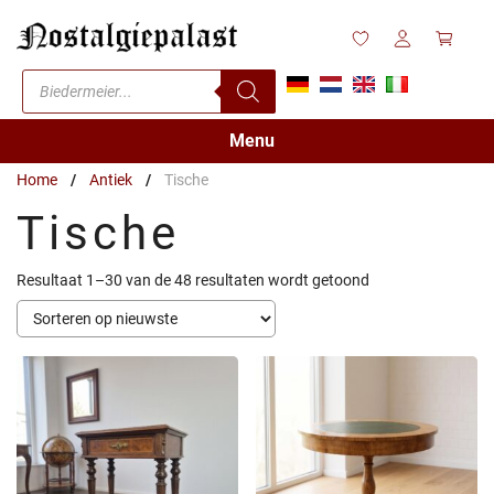
Ga
naar
de
Producten
inhoud
zoeken
Menu
Home
/
Antiek
/
Tische
Tische
Gesorteerd
Resultaat 1–30 van de 48 resultaten wordt getoond
op
nieuwste