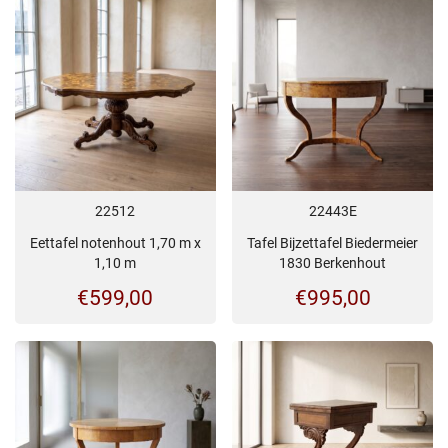
22512
22443E
Eettafel notenhout 1,70 m x
Tafel Bijzettafel Biedermeier
1,10 m
1830 Berkenhout
€
599,00
€
995,00