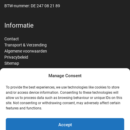
BTW-nummer: DE 247 08 21 89
Informatie
Contact
Transport & Verzending
Algemene voorwaarden
Privacybeleid
Sitemap
Manage Consent
Reviews
To provide the best experiences, we use technologies like cookies to store
and/or access device information. Consenting to these technologies will
allow us to process data such as browsing behaviour or unique IDs on this
site. Not consenting or withdrawing consent, may adversely affect certain
G
features and functions.
Google Reviews
Accept
Nostalgie Palast Nordhorn