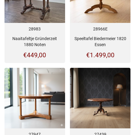
28983
28966E
Naaitafeltje Gründerzeit
Speeltafel Biedermeier 1820
1880 Noten
Essen
€
449,00
€
1.499,00
27947
27439