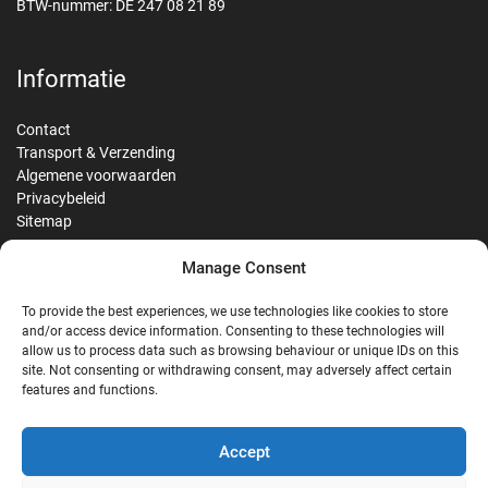
BTW-nummer: DE 247 08 21 89
Informatie
Contact
Transport & Verzending
Algemene voorwaarden
Privacybeleid
Sitemap
Manage Consent
Reviews
To provide the best experiences, we use technologies like cookies to store
and/or access device information. Consenting to these technologies will
allow us to process data such as browsing behaviour or unique IDs on this
site. Not consenting or withdrawing consent, may adversely affect certain
G
features and functions.
Google Reviews
Accept
Nostalgie Palast Nordhorn