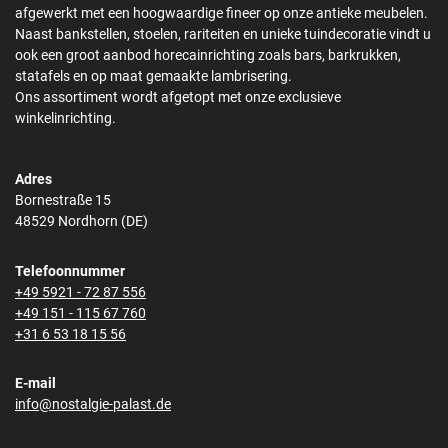
afgewerkt met een hoogwaardige fineer op onze antieke meubelen.
Naast bankstellen, stoelen, rariteiten en unieke tuindecoratie vindt u
ook een groot aanbod horecainrichting zoals bars, barkrukken,
statafels en op maat gemaakte lambrisering.
Ons assortiment wordt afgetopt met onze exclusieve
winkelinrichting.
Adres
Bornestraße 15
48529 Nordhorn (DE)
Telefoonnummer
+49 5921 - 72 87 556
+49 151 - 115 67 760
+31 6 53 18 15 56
E-mail
info@nostalgie-palast.de