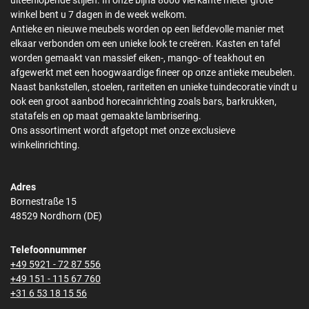
uiteenlopende stijlen. In onze bijna 8000 vierkante meter grote
winkel bent u 7 dagen in de week welkom.
Antieke en nieuwe meubels worden op een liefdevolle manier met
elkaar verbonden om een unieke look te creëren. Kasten en tafel
worden gemaakt van massief eiken-, mango- of teakhout en
afgewerkt met een hoogwaardige fineer op onze antieke meubelen.
Naast bankstellen, stoelen, rariteiten en unieke tuindecoratie vindt u
ook een groot aanbod horecainrichting zoals bars, barkrukken,
statafels en op maat gemaakte lambrisering.
Ons assortiment wordt afgetopt met onze exclusieve
winkelinrichting.
Adres
Bornestraße 15
48529 Nordhorn (DE)
Telefoonnummer
+49 5921 - 72 87 556
+49 151 - 115 67 760
+31 6 53 18 15 56