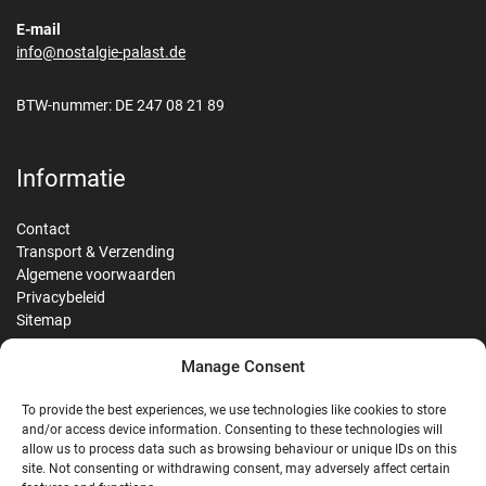
E-mail
info@nostalgie-palast.de
BTW-nummer: DE 247 08 21 89
Informatie
Contact
Transport & Verzending
Algemene voorwaarden
Privacybeleid
Sitemap
Manage Consent
Reviews
To provide the best experiences, we use technologies like cookies to store
and/or access device information. Consenting to these technologies will
allow us to process data such as browsing behaviour or unique IDs on this
site. Not consenting or withdrawing consent, may adversely affect certain