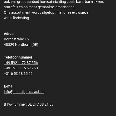
ook een groot aanbod horecainrichting zoals bars, barkrukken,
statafels en op maat gemaakte lambrisering.
Ons assortiment wordt afgetopt met onze exclusieve
winkelinrichting.
Adres
Bornestraße 15
48529 Nordhorn (DE)
Telefoonnummer
+49 5921 - 72 87 556
+49 151 - 115 67 760
+31 6 53 18 15 56
E-mail
info@nostalgie-palast.de
BTW-nummer: DE 247 08 21 89