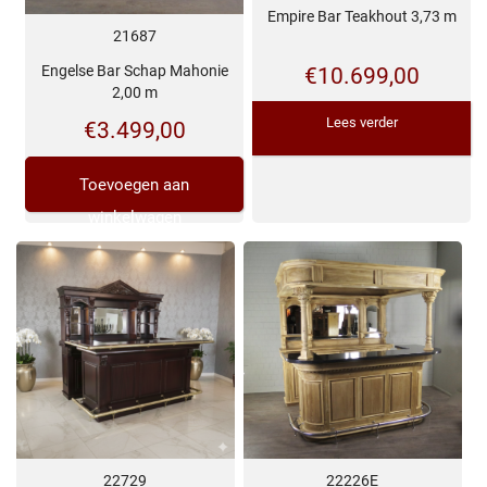
Empire Bar Teakhout 3,73 m
21687
Engelse Bar Schap Mahonie
€
10.699,00
2,00 m
Lees verder
€
3.499,00
Toevoegen aan
winkelwagen
22226E
22729