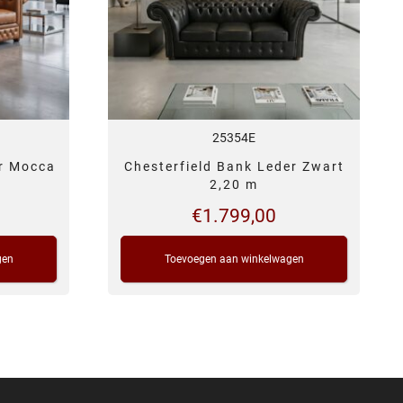
25354E
er Mocca
Chesterfield Bank Leder Zwart
2,20 m
€
1.799,00
gen
Toevoegen aan winkelwagen