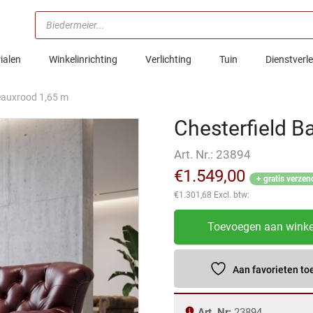
Producten
zoeken
ialen
Winkelinrichting
Verlichting
Tuin
Dienstverl
eauxrood 1,65 m
Chesterfield B
Art. Nr.:
23894
€
1.549,00
+ gratis verzen
€
1.301,68
Excl. btw:
Chesterfield
Toevoegen aan wink
Bank
Leder
Bordeauxrood
Aan favorieten t
1,65
m
Art. Nr:
23894