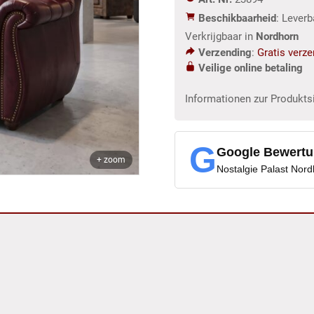
aantal
Beschikbaarheid
: Lever
Verkrijgbaar in
Nordhorn
Verzending
:
Gratis verz
Veilige online betaling
Informationen zur Produkts
G
Google Bewert
+ zoom
Nostalgie Palast Nor