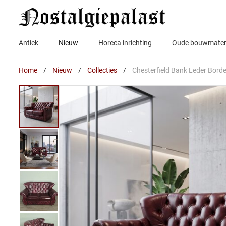
Ga
naar
de
inhoud
Antiek
Nieuw
Horeca inrichting
Oude bouwmater
Home
/
Nieuw
/
Collecties
/
Chesterfield Bank Leder Bord