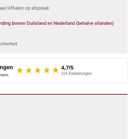
baar/Afhalen op afspraak
ending binnen Duitsland en Nederland (behalve eilanden)
icherheit
ungen
4,7/5
★
★★★★
114 Bewertungen
dhorn