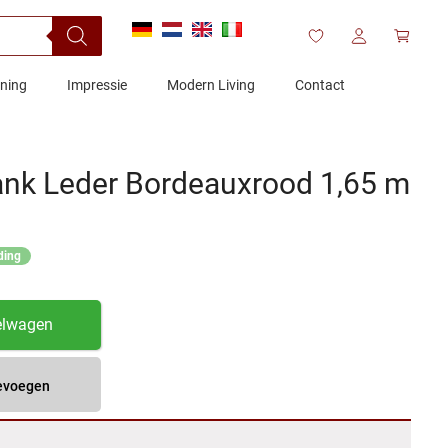
ening
Impressie
Modern Living
Contact
ank Leder Bordeauxrood 1,65 m
ding
elwagen
oevoegen