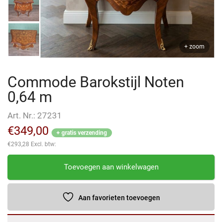
+ zoom
Commode Barokstijl Noten
0,64 m
Art. Nr.:
27231
€
349,00
+ gratis verzending
€
293,28
Excl. btw:
Commode
Toevoegen aan winkelwagen
Barokstijl
Noten
0,64
Aan favorieten toevoegen
m
aantal