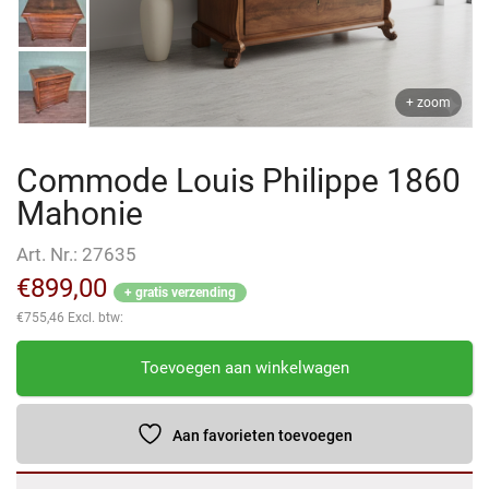
+ zoom
Commode Louis Philippe 1860
Mahonie
Art. Nr.:
27635
€
899,00
+ gratis verzending
€
755,46
Excl. btw:
Commode
Toevoegen aan winkelwagen
Louis
Philippe
1860
Aan favorieten toevoegen
Mahonie
aantal