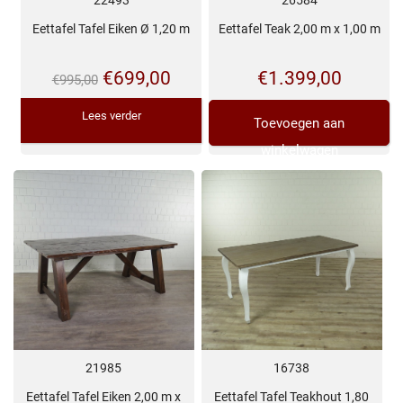
22493
26584
Eettafel Tafel Eiken Ø 1,20 m
Eettafel Teak 2,00 m x 1,00 m
Oorspronkelijke
Huidige
€
699,00
€
1.399,00
€
995,00
prijs
prijs
Lees verder
Toevoegen aan
was:
is:
winkelwagen
€995,00.
€699,00.
21985
16738
Eettafel Tafel Eiken 2,00 m x
Eettafel Tafel Teakhout 1,80