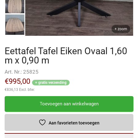
+ zoom
Eettafel Tafel Eiken Ovaal 1,60
m x 0,90 m
Art. Nr.:
25825
€
995,00
+ gratis verzending
€
836,13
Excl. btw:
Eettafel
Toevoegen aan winkelwagen
Tafel
Eiken
Ovaal
Aan favorieten toevoegen
1,60
m