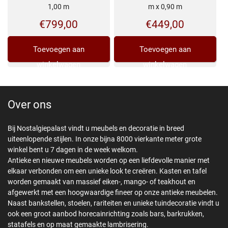
1,00 m
m x 0,90 m
€
799,00
€
449,00
Toevoegen aan
Toevoegen aan
winkelwagen
winkelwagen
Over ons
Bij Nostalgiepalast vindt u meubels en decoratie in breed
uiteenlopende stijlen. In onze bijna 8000 vierkante meter grote
winkel bent u 7 dagen in de week welkom.
Antieke en nieuwe meubels worden op een liefdevolle manier met
elkaar verbonden om een unieke look te creëren. Kasten en tafel
worden gemaakt van massief eiken-, mango- of teakhout en
afgewerkt met een hoogwaardige fineer op onze antieke meubelen.
Naast bankstellen, stoelen, rariteiten en unieke tuindecoratie vindt u
ook een groot aanbod horecainrichting zoals bars, barkrukken,
statafels en op maat gemaakte lambrisering.