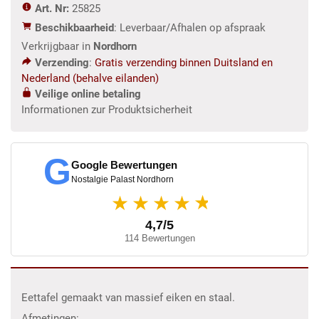
Art. Nr:
25825
x
Beschikbaarheid
: Leverbaar/Afhalen op afspraak
0,90
Verkrijgbaar in
Nordhorn
m
Verzending
:
Gratis verzending binnen Duitsland en
aantal
Nederland (behalve eilanden)
Veilige online betaling
Informationen zur Produktsicherheit
G
Google Bewertungen
Nostalgie Palast Nordhorn
★
★★★★
4,7/5
114 Bewertungen
Eettafel gemaakt van massief eiken en staal.
Afmetingen: