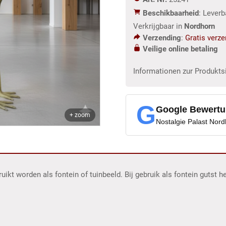
2,75
Beschikbaarheid
: Lever
m
Verkrijgbaar in
Nordhorn
aantal
Verzending
:
Gratis verz
Veilige online betaling
Informationen zur Produkts
G
Google Bewert
+ zoom
Nostalgie Palast Nor
kt worden als fontein of tuinbeeld. Bij gebruik als fontein gutst he