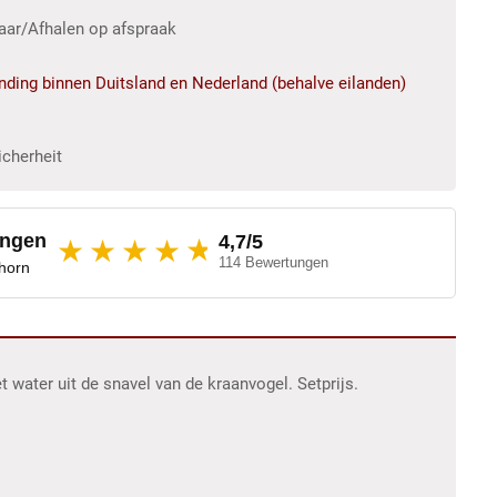
baar/Afhalen op afspraak
ending binnen Duitsland en Nederland (behalve eilanden)
icherheit
ungen
4,7/5
★
★★★★
114 Bewertungen
dhorn
t water uit de snavel van de kraanvogel. Setprijs.