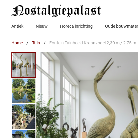
Ga
naar
de
inhoud
Antiek
Nieuw
Horeca inrichting
Oude bouwmater
Home
/
Tuin
/
Fontein Tuinbeeld Kraanvogel 2,30 m / 2,75 m