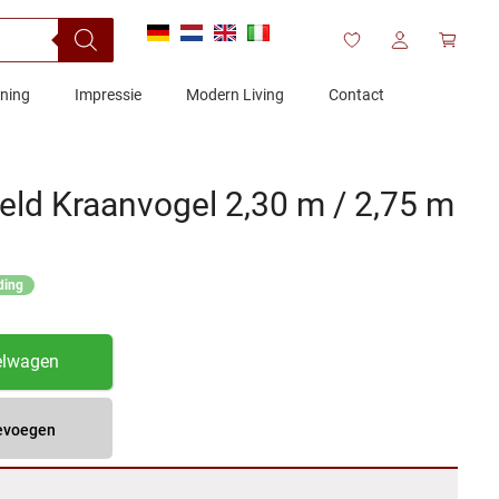
ening
Impressie
Modern Living
Contact
eld Kraanvogel 2,30 m / 2,75 m
ding
elwagen
oevoegen