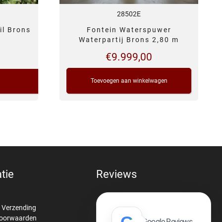
28502E
il Brons
Fontein Waterspuwer
Waterpartij Brons 2,80 m
€
9.999,00
Toevoegen aan winkelwagen
tie
Reviews
& Verzending
G
voorwaarden
Google Reviews