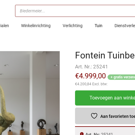
Producten
zoeken
ialen
Winkelinrichting
Verlichting
Tuin
Dienstverl
Fontein Tuinbe
Art. Nr.:
25241
€
4.999,00
+ gratis verzen
€
4.200,84
Excl. btw:
Fontein
Toevoegen aan wink
Tuinbeeld
Kraanvogel
2,30
Aan favorieten t
m
/
Art. Nr:
25241