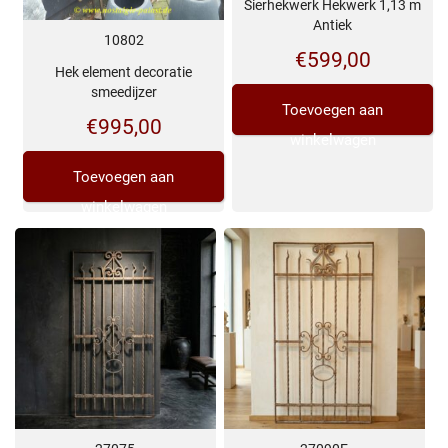
Sierhekwerk Hekwerk 1,13 m
Antiek
10802
€
599,00
Hek element decoratie
smeedijzer
Toevoegen aan
€
995,00
winkelwagen
Toevoegen aan
winkelwagen