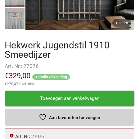
+ zoom
Hekwerk Jugendstil 1910
Smeedijzer
Art. Nr.:
27076
€
329,00
+ gratis verzending
€
276,47
Excl. btw:
Hekwerk
Toevoegen aan winkelwagen
Jugendstil
1910
Smeedijzer
Aan favorieten toevoegen
aantal
Art. Nr:
27076