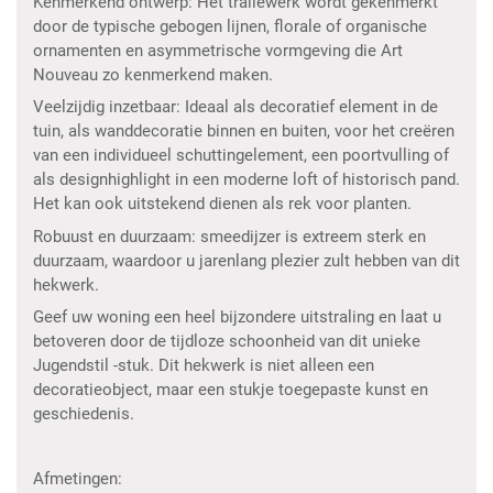
Kenmerkend ontwerp: Het traliewerk wordt gekenmerkt
door de typische gebogen lijnen, florale of organische
ornamenten en asymmetrische vormgeving die Art
Nouveau zo kenmerkend maken.
Veelzijdig inzetbaar: Ideaal als decoratief element in de
tuin, als wanddecoratie binnen en buiten, voor het creëren
van een individueel schuttingelement, een poortvulling of
als designhighlight in een moderne loft of historisch pand.
Het kan ook uitstekend dienen als rek voor planten.
Robuust en duurzaam: smeedijzer is extreem sterk en
duurzaam, waardoor u jarenlang plezier zult hebben van dit
hekwerk.
Geef uw woning een heel bijzondere uitstraling en laat u
betoveren door de tijdloze schoonheid van dit unieke
Jugendstil -stuk. Dit hekwerk is niet alleen een
decoratieobject, maar een stukje toegepaste kunst en
geschiedenis.
Afmetingen: