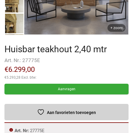
+ zoom
Huisbar teakhout 2,40 mtr
Art. Nr.:
27775E
€
6.299,00
€
5.293,28
Excl. btw:
Aanvragen
Aan favorieten toevoegen
Art. Nr:
27775E