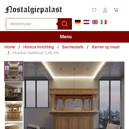
Ga
naar
de
Producten
inhoud
zoeken
Menu
Home
/
Horeca inrichting
/
Barmeubels
/
Barren op maat
/
Huisbar teakhout 2,40 mtr