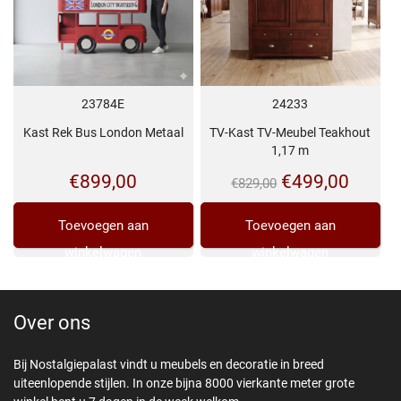
23784E
24233
Kast Rek Bus London Metaal
TV-Kast TV-Meubel Teakhout
1,17 m
Oorspronkelij
Huidi
€
899,00
€
499,00
€
829,00
prijs
prijs
Toevoegen aan
Toevoegen aan
was:
is:
winkelwagen
winkelwagen
€829,00.
€499,
Over ons
Bij Nostalgiepalast vindt u meubels en decoratie in breed
uiteenlopende stijlen. In onze bijna 8000 vierkante meter grote