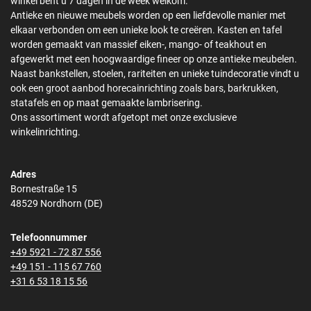
winkel bent u 7 dagen in de week welkom.
Antieke en nieuwe meubels worden op een liefdevolle manier met
elkaar verbonden om een unieke look te creëren. Kasten en tafel
worden gemaakt van massief eiken-, mango- of teakhout en
afgewerkt met een hoogwaardige fineer op onze antieke meubelen.
Naast bankstellen, stoelen, rariteiten en unieke tuindecoratie vindt u
ook een groot aanbod horecainrichting zoals bars, barkrukken,
statafels en op maat gemaakte lambrisering.
Ons assortiment wordt afgetopt met onze exclusieve
winkelinrichting.
Adres
Bornestraße 15
48529 Nordhorn (DE)
Telefoonnummer
+49 5921 - 72 87 556
+49 151 - 115 67 760
+31 6 53 18 15 56