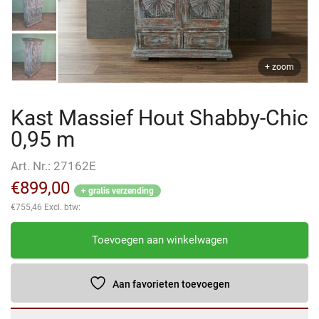
+ zoom
Kast Massief Hout Shabby-Chic
0,95 m
Art. Nr.:
27162E
€
899,00
+ gratis verzending
€
755,46
Excl. btw:
Kast
Toevoegen aan winkelwagen
Massief
Hout
Shabby-
Aan favorieten toevoegen
Chic
0,95