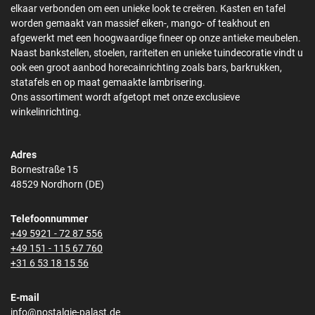
elkaar verbonden om een unieke look te creëren. Kasten en tafel
worden gemaakt van massief eiken-, mango- of teakhout en
afgewerkt met een hoogwaardige fineer op onze antieke meubelen.
Naast bankstellen, stoelen, rariteiten en unieke tuindecoratie vindt u
ook een groot aanbod horecainrichting zoals bars, barkrukken,
statafels en op maat gemaakte lambrisering.
Ons assortiment wordt afgetopt met onze exclusieve
winkelinrichting.
Adres
Bornestraße 15
48529 Nordhorn (DE)
Telefoonnummer
+49 5921 - 72 87 556
+49 151 - 115 67 760
+31 6 53 18 15 56
E-mail
info@nostalgie-palast.de