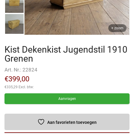
+ zoom
Kist Dekenkist Jugendstil 1910
Grenen
Art. Nr.:
22824
€
399,00
€
335,29
Excl. btw:
Aanvragen
Aan favorieten toevoegen