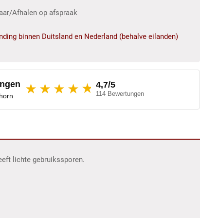
baar/Afhalen op afspraak
ending binnen Duitsland en Nederland (behalve eilanden)
ungen
4,7/5
★
★★★★
114 Bewertungen
dhorn
eft lichte gebruikssporen.