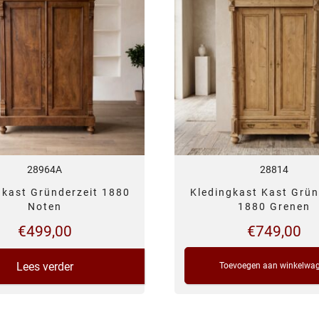
28964A
28814
gkast Gründerzeit 1880
Kledingkast Kast Grün
Noten
1880 Grenen
€
499,00
€
749,00
Lees verder
Toevoegen aan winkelwa