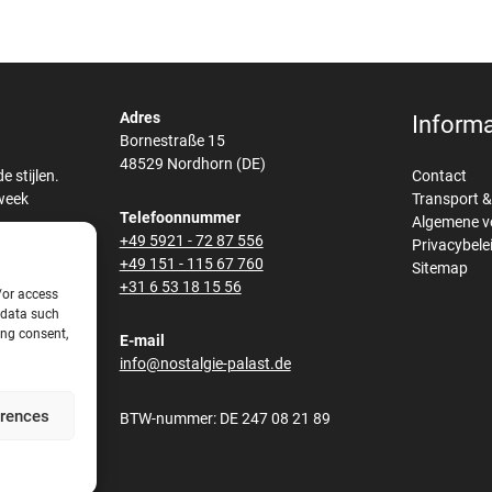
Adres
Informa
Bornestraße 15
48529 Nordhorn (DE)
 stijlen.
Contact
 week
Transport 
Telefoonnummer
Algemene 
+49 5921 - 72 87 556
ar
Privacybele
+49 151 - 115 67 760
maakt van
Sitemap
+31 6 53 18 15 56
ge fineer
/or access
 data such
ing consent,
ook een
E-mail
op maat
info@nostalgie-palast.de
.
erences
BTW-nummer: DE 247 08 21 89