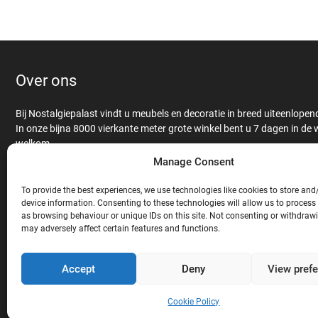
Over ons
Bij Nostalgiepalast vindt u meubels en decoratie in breed uiteenlopende
In onze bijna 8000 vierkante meter grote winkel bent u 7 dagen in de
welkom.
Antieke en nieuwe meubels worden op een liefdevolle manier met elka
Manage Consent
verbonden om een unieke look te creëren. Kasten en tafel worden ge
massief eiken-, mango- of teakhout en afgewerkt met een hoogwaardi
To provide the best experiences, we use technologies like cookies to store and
op onze antieke meubelen.
device information. Consenting to these technologies will allow us to process
as browsing behaviour or unique IDs on this site. Not consenting or withdraw
Naast bankstellen, stoelen, rariteiten en unieke tuindecoratie vindt u 
may adversely affect certain features and functions.
groot aanbod horecainrichting zoals bars, barkrukken, statafels en 
gemaakte lambrisering.
Ons assortiment wordt afgetopt met onze exclusieve winkelinrichting
Accept
Deny
View pref
Cookie Policy