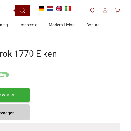
ening
Impressie
Modern Living
Contact
rok 1770 Eiken
ding
elwagen
oevoegen