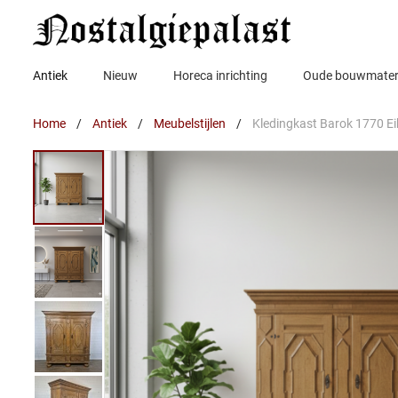
Ga
naar
de
inhoud
Antiek
Nieuw
Horeca inrichting
Oude bouwmater
Home
/
Antiek
/
Meubelstijlen
/
Kledingkast Barok 1770 E