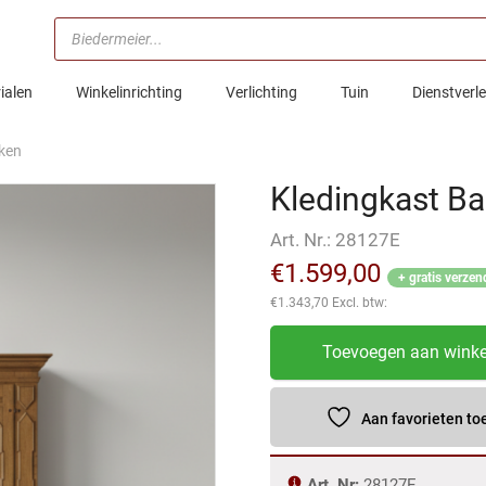
Producten
zoeken
ialen
Winkelinrichting
Verlichting
Tuin
Dienstverl
iken
Kledingkast Ba
Art. Nr.:
28127E
€
1.599,00
+ gratis verzen
€
1.343,70
Excl. btw:
Kledingkast
Toevoegen aan wink
Barok
1770
Eiken
Aan favorieten t
aantal
Art. Nr:
28127E