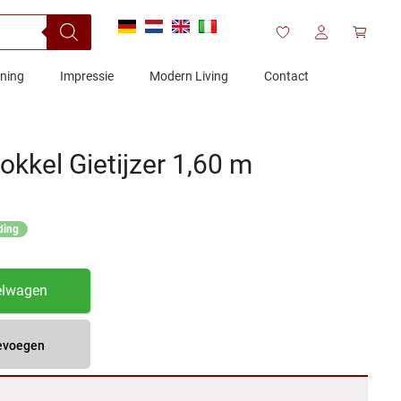
ening
Impressie
Modern Living
Contact
okkel Gietijzer 1,60 m
ding
elwagen
oevoegen