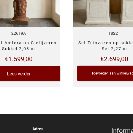
22619A
18221
t Amfora op Gietijzeren
Set Tuinvazen op sokk
Sokkel 2,08 m
Set 2,27 m
€
1.599,00
€
2.699,00
Lees verder
Toevoegen aan winkelwa
Adres
Informa