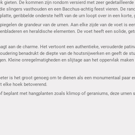
k gieten. De kommen zijn rondom versierd met zeer gedetailleerde re
 die slingers vasthouden en een Bacchus-achtig feest vieren. De rand
atte, geribbelde onderste helft van de urn loopt over in een korte, 
egelen de grandeur van de urnen. Aan elke zijde van de voet is een
nbladeren en heraldische elementen. De voet heeft een solide, getr
agt ​​aan de charme. Het vertoont een authentieke, verouderde patina
veroudering benadrukt de diepte van de houtsnijwerken en geeft de st
n. Kleine onregelmatigheden en slijtage aan het oppervlak maken de
ter is het groot genoeg om te dienen als een monumentaal paar ent
uit elke hoek betoverend.
f beplant met hangplanten zoals klimop of geraniums, deze urnen st