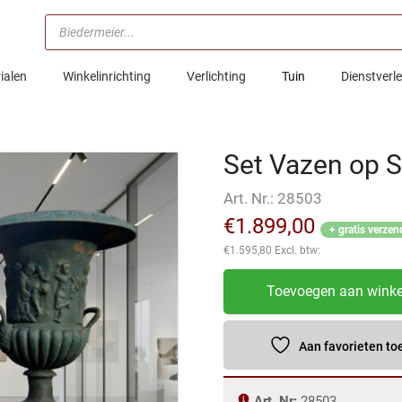
Producten
zoeken
ialen
Winkelinrichting
Verlichting
Tuin
Dienstverl
Set Vazen op S
Art. Nr.:
28503
€
1.899,00
+ gratis verzen
€
1.595,80
Excl. btw:
Set
Toevoegen aan wink
Vazen
op
Sokkel
Aan favorieten t
Gietijzer
1,60
Art. Nr:
28503