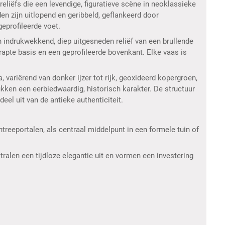
liëfs die een levendige, figuratieve scène in neoklassieke
en zijn uitlopend en geribbeld, geflankeerd door
geprofileerde voet.
 indrukwekkend, diep uitgesneden reliëf van een brullende
apte basis en een geprofileerde bovenkant. Elke vaas is
, variërend van donker ijzer tot rijk, geoxideerd kopergroen,
ukken een eerbiedwaardig, historisch karakter. De structuur
el uit van de antieke authenticiteit.
reeportalen, als centraal middelpunt in een formele tuin of
ralen een tijdloze elegantie uit en vormen een investering