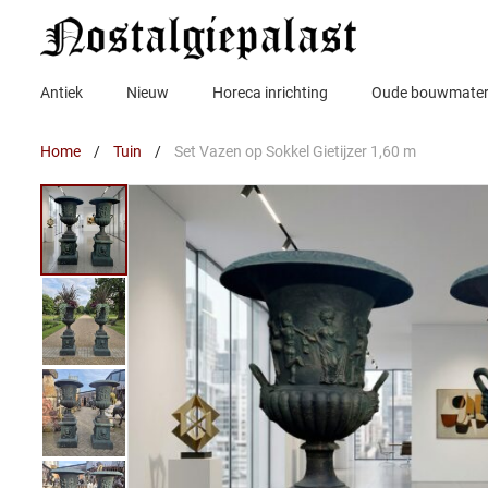
Ga
naar
de
inhoud
Antiek
Nieuw
Horeca inrichting
Oude bouwmater
Home
/
Tuin
/
Set Vazen op Sokkel Gietijzer 1,60 m