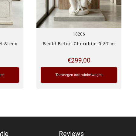
18206
el Steen
Beeld Beton Cherubijn 0,87 m
€
299,00
gen
Toevoegen aan winkelwagen
tie
Reviews