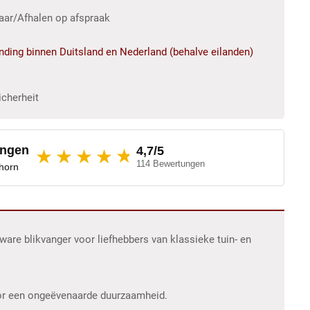
baar/Afhalen op afspraak
ending binnen Duitsland en Nederland (behalve eilanden)
icherheit
ungen
4,7/5
★
★★★★
114 Bewertungen
dhorn
are blikvanger voor liefhebbers van klassieke tuin- en
 voor een ongeëvenaarde duurzaamheid.