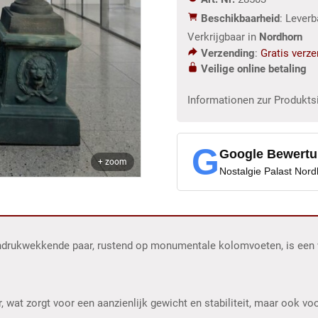
m
Beschikbaarheid
: Lever
aantal
Verkrijgbaar in
Nordhorn
Verzending
:
Gratis verz
Veilige online betaling
Informationen zur Produkts
G
Google Bewert
+ zoom
Nostalgie Palast Nor
 indrukwekkende paar, rustend op monumentale kolomvoeten, is een w
r, wat zorgt voor een aanzienlijk gewicht en stabiliteit, maar ook