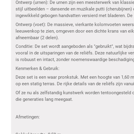
Ontwerp (urnen): De urnen zijn een meesterwerk van klassie
stijl uitbeelden – dansende en muzikale putti (cherubijnen)
ingewikkeld gebogen handvatten versierd met bladeren. De pl
Ontwerp (voet): De massieve, vierkante kolomvoeten weerspi
leeuwenkop te zien, omgeven door een dichte krans van eike
afneembaar (2 delen).
Conditie: De set wordt aangeboden als "gebruikt", wat bijdra
vooral in de uitsparingen van de reliëfs. Deze natuurlijke 
is robuust en intact, zonder noemenswaardige beschadiginge
Kenmerken & Gebruik:
Deze set is een waar pronkstuk. Met een hoogte van 1,60 me
op een statig terras. De rijke details van de reliëfs zijn van
Of ze nu als zelfstandig kunstwerk worden tentoongesteld o
die generaties lang meegaat.
Afmetingen: