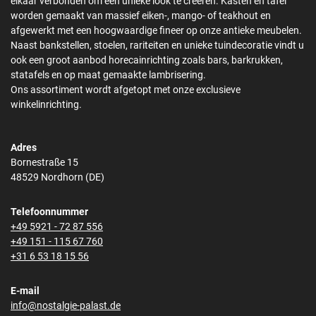
elkaar verbonden om een unieke look te creëren. Kasten en tafel
worden gemaakt van massief eiken-, mango- of teakhout en
afgewerkt met een hoogwaardige fineer op onze antieke meubelen.
Naast bankstellen, stoelen, rariteiten en unieke tuindecoratie vindt u
ook een groot aanbod horecainrichting zoals bars, barkrukken,
statafels en op maat gemaakte lambrisering.
Ons assortiment wordt afgetopt met onze exclusieve
winkelinrichting.
Adres
Bornestraße 15
48529 Nordhorn (DE)
Telefoonnummer
+49 5921 - 72 87 556
+49 151 - 115 67 760
+31 6 53 18 15 56
E-mail
info@nostalgie-palast.de