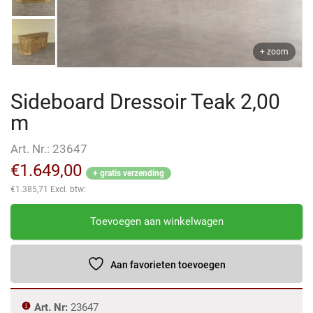
+ zoom
Sideboard Dressoir Teak 2,00
m
Art. Nr.:
23647
€
1.649,00
+ gratis verzending
€
1.385,71
Excl. btw:
Sideboard
Toevoegen aan winkelwagen
Dressoir
Teak
2,00
Aan favorieten toevoegen
m
aantal
Art. Nr:
23647