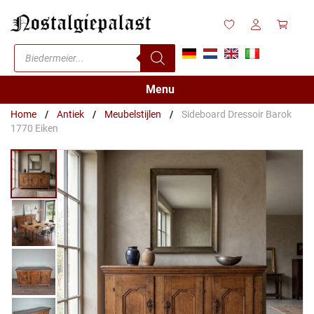
Ga
naar
de
Producten
inhoud
zoeken
Menu
Home
/
Antiek
/
Meubelstijlen
/
Sideboard Dressoir Barok
1770 Eiken