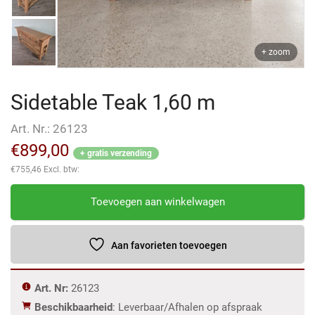
+ zoom
Sidetable Teak 1,60 m
Art. Nr.:
26123
€
899,00
+ gratis verzending
€
755,46
Excl. btw:
Sidetable
Toevoegen aan winkelwagen
Teak
1,60
m
Aan favorieten toevoegen
aantal
Art. Nr:
26123
Beschikbaarheid
: Leverbaar/Afhalen op afspraak