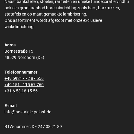
Naast bankstellen, stoelen, rariteiten en unieke tuindecoratie vindt u
ook een groot aanbod horecainrichting zoals bars, barkrukken,
statafels en op maat gemaakte lambrisering.
Ons assortiment wordt afgetopt met onze exclusieve
winkelinrichting.
Adres
Bornestraße 15
48529 Nordhorn (DE)
Telefoonnummer
+49 5921 - 72 87 556
+49 151 - 115 67 760
+31 6 53 18 15 56
E-mail
info@nostalgie-palast.de
BTW-nummer: DE 247 08 21 89