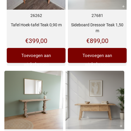
26262
27681
Tafel Hoek-tafel Teak 0,90 m
Sideboard Dressoir Teak 1,50
m
€
399,00
€
899,00
Toevoegen aan
Toevoegen aan
winkelwagen
winkelwagen