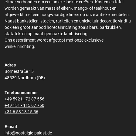
elkaar verbonden om een unieke look te creëren. Kasten en tafel
worden gemaakt van massief eiken-, mango- of teakhout en
afgewerkt met een hoogwaardige fineer op onze antieke meubelen.
Naast bankstellen, stoelen, rariteiten en unieke tuindecoratie vindt u
ook een groot aanbod horecainrichting zoals bars, barkrukken,
statafels en op maat gemaakte lambrisering.
Ons assortiment wordt afgetopt met onze exclusieve
winkelinrichting.
Adres
Bornestraße 15
48529 Nordhorn (DE)
Telefoonnummer
+49 5921 - 72 87 556
+49 151 - 115 67 760
+31 6 53 18 15 56
E-mail
info@nostalgie-palast.de