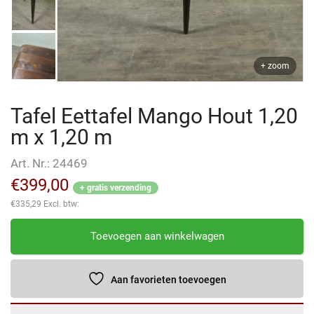
+ zoom
Tafel Eettafel Mango Hout 1,20
m x 1,20 m
Art. Nr.:
24469
€
399,00
+ gratis verzending
€
335,29
Excl. btw:
Tafel
Toevoegen aan winkelwagen
Eettafel
Mango
Hout
Aan favorieten toevoegen
1,20
m