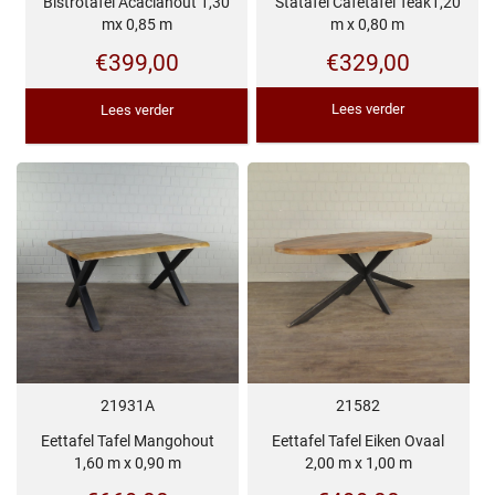
Statafel Cafetafel Teak1,20
Bistrotafel Acaciahout 1,30
m x 0,80 m
mx 0,85 m
€
329,00
€
399,00
Lees verder
Lees verder
21931A
21582
Eettafel Tafel Mangohout
Eettafel Tafel Eiken Ovaal
1,60 m x 0,90 m
2,00 m x 1,00 m