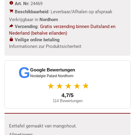
Art. Nr:
24469
x
Beschikbaarheid
: Leverbaar/Afhalen op afspraak
1,20
Verkrijgbaar in
Nordhorn
m
Verzending
:
Gratis verzending binnen Duitsland en
aantal
Nederland (behalve eilanden)
Veilige online betaling
Informationen zur Produktsicherheit
G
Google Bewertungen
Nostalgie Palast Nordhorn
★
★★★★
4,7/5
114 Bewertungen
Eettafel gemaakt van mangohout.
Afmetingen: