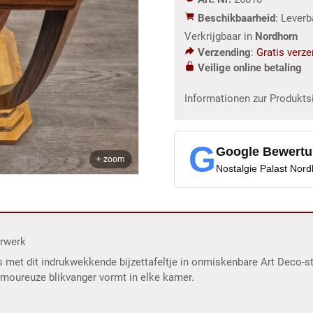
aantal
Beschikbaarheid
: Lever
Verkrijgbaar in
Nordhorn
Verzending
:
Gratis verz
Veilige online betaling
Informationen zur Produkts
G
Google Bewert
+ zoom
Nostalgie Palast Nor
erwerk
s met dit indrukwekkende bijzettafeltje in onmiskenbare Art Deco-st
moureuze blikvanger vormt in elke kamer.