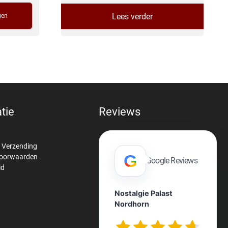
Lees verder
gen
tie
Reviews
& Verzending
G
voorwaarden
Google Reviews
id
Nostalgie Palast
Nordhorn