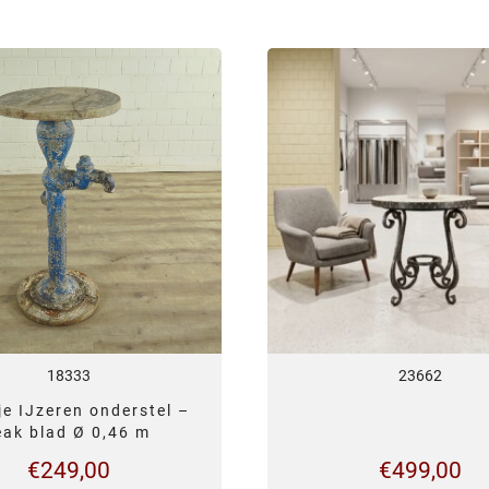
18333
23662
je IJzeren onderstel –
eak blad Ø 0,46 m
€
249,00
€
499,00