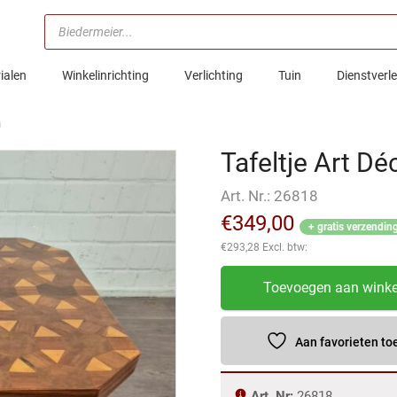
Producten
zoeken
ialen
Winkelinrichting
Verlichting
Tuin
Dienstverl
m
Tafeltje Art D
Art. Nr.:
26818
€
349,00
+ gratis verzendin
€
293,28
Excl. btw:
Tafeltje
Toevoegen aan wink
Art
Déco
Noten
Aan favorieten t
0,59
m
Art. Nr:
26818