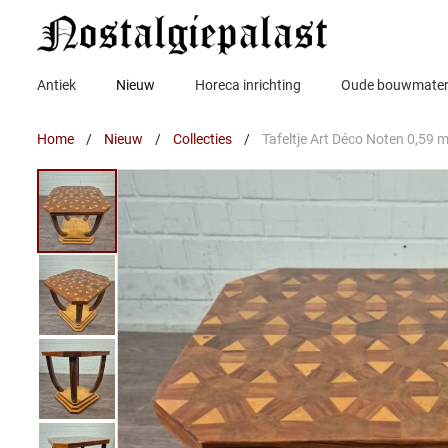
Ga
naar
de
inhoud
Antiek
Nieuw
Horeca inrichting
Oude bouwmater
Home
/
Nieuw
/
Collecties
/
Tafeltje Art Déco Noten 0,59 