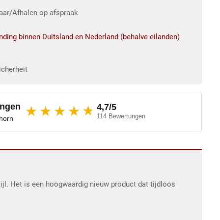
baar/Afhalen op afspraak
ending binnen Duitsland en Nederland (behalve eilanden)
icherheit
ungen
4,7/5
★
★★★★
114 Bewertungen
dhorn
ijl. Het is een hoogwaardig nieuw product dat tijdloos