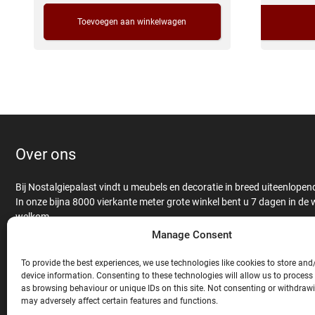
Toevoegen aan winkelwagen
Over ons
Bij Nostalgiepalast vindt u meubels en decoratie in breed uiteenlopende
In onze bijna 8000 vierkante meter grote winkel bent u 7 dagen in de
welkom.
Antieke en nieuwe meubels worden op een liefdevolle manier met elka
Manage Consent
verbonden om een unieke look te creëren. Kasten en tafel worden ge
massief eiken-, mango- of teakhout en afgewerkt met een hoogwaardi
To provide the best experiences, we use technologies like cookies to store and
op onze antieke meubelen.
device information. Consenting to these technologies will allow us to process
as browsing behaviour or unique IDs on this site. Not consenting or withdraw
Naast bankstellen, stoelen, rariteiten en unieke tuindecoratie vindt u 
may adversely affect certain features and functions.
groot aanbod horecainrichting zoals bars, barkrukken, statafels en 