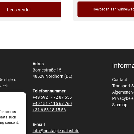
Lees verder
Toevoegen aan winkelwa
Adres
Informa
Bornestraße 15
48529 Nordhorn (DE)
 stijlen.
Contact
 week
Transport 
Telefoonnummer
Algemene 
+49 5921 - 72 87 556
ar
Privacybele
+49 151 - 115 67 760
maakt van
Sitemap
+31 6 53 18 15 56
ge fineer
/or access
 data such
ing consent,
ook een
E-mail
op maat
info@nostalgie-palast.de