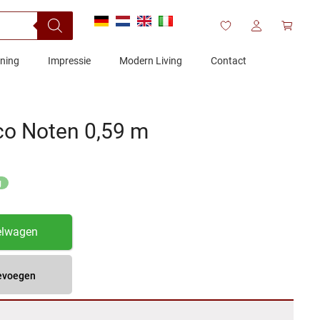
ening
Impressie
Modern Living
Contact
éco Noten 0,59 m
g
elwagen
oevoegen