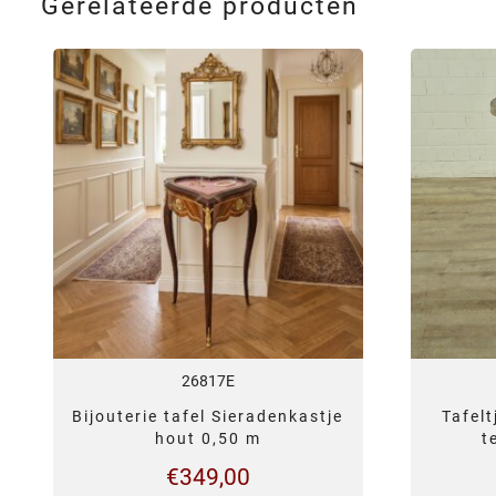
Gerelateerde producten
26817E
Tafelt
Bijouterie tafel Sieradenkastje
t
hout 0,50 m
€
349,00