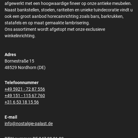
afgewerkt met een hoogwaardige fineer op onze antieke meubelen.
Naast bankstellen, stoelen, rariteiten en unieke tuindecoratie vindt u
ook een groot aanbod horecainrichting zoals bars, barkrukken,
statafels en op maat gemaakte lambrisering.
Ons assortiment wordt afgetopt met onze exclusieve
winkelinrichting.
Adres
Bornestraße 15
48529 Nordhorn (DE)
Telefoonnummer
+49 5921 - 72 87 556
+49 151 - 115 67 760
+31 6 53 18 15 56
E-mail
info@nostalgie-palast.de