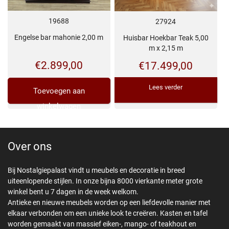
19688
27924
Engelse bar mahonie 2,00 m
Huisbar Hoekbar Teak 5,00
m x 2,15 m
€
2.899,00
€
17.499,00
Lees verder
Toevoegen aan
winkelwagen
Over ons
Bij Nostalgiepalast vindt u meubels en decoratie in breed
uiteenlopende stijlen. In onze bijna 8000 vierkante meter grote
winkel bent u 7 dagen in de week welkom.
Antieke en nieuwe meubels worden op een liefdevolle manier met
elkaar verbonden om een unieke look te creëren. Kasten en tafel
worden gemaakt van massief eiken-, mango- of teakhout en