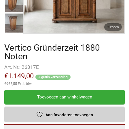
+ zoom
Vertico Gründerzeit 1880
Noten
Art. Nr.:
26017E
€
1.149,00
+ gratis verzending
€
965,55
Excl. btw:
Vertico
Toevoegen aan winkelwagen
Gründerzeit
1880
Noten
Aan favorieten toevoegen
aantal