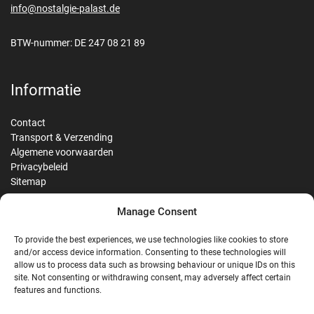
info@nostalgie-palast.de
BTW-nummer: DE 247 08 21 89
Informatie
Contact
Transport & Verzending
Algemene voorwaarden
Privacybeleid
Sitemap
Manage Consent
Reviews
To provide the best experiences, we use technologies like cookies to store
and/or access device information. Consenting to these technologies will
allow us to process data such as browsing behaviour or unique IDs on this
site. Not consenting or withdrawing consent, may adversely affect certain
G
features and functions.
Google Reviews