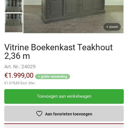
+ zoom
Vitrine Boekenkast Teakhout
2,36 m
Art. Nr.:
24029
€
1.999,00
+ gratis verzending
€
1.679,83
Excl. btw:
Vitrine
Toevoegen aan winkelwagen
Boekenkast
Teakhout
2,36
Aan favorieten toevoegen
m
aantal