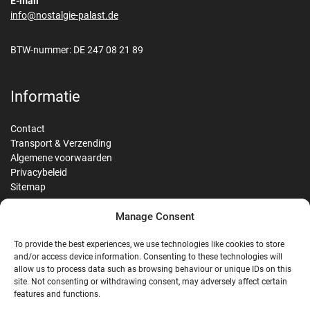
E-mail
info@nostalgie-palast.de
BTW-nummer: DE 247 08 21 89
Informatie
Contact
Transport & Verzending
Algemene voorwaarden
Privacybeleid
Sitemap
Manage Consent
Reviews
To provide the best experiences, we use technologies like cookies to store
and/or access device information. Consenting to these technologies will
allow us to process data such as browsing behaviour or unique IDs on this
site. Not consenting or withdrawing consent, may adversely affect certain
G
features and functions.
Google Reviews