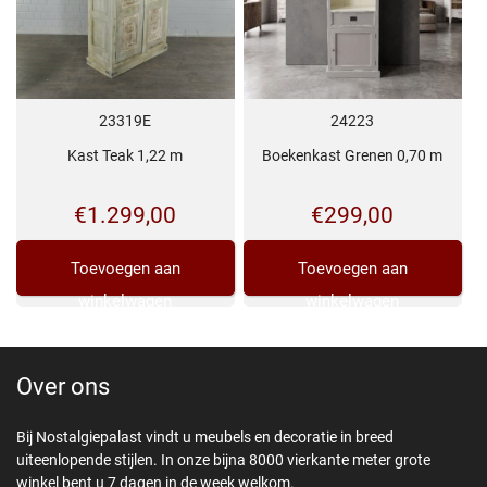
23319E
24223
Kast Teak 1,22 m
Boekenkast Grenen 0,70 m
€
1.299,00
€
299,00
Toevoegen aan
Toevoegen aan
winkelwagen
winkelwagen
Over ons
Bij Nostalgiepalast vindt u meubels en decoratie in breed
uiteenlopende stijlen. In onze bijna 8000 vierkante meter grote
winkel bent u 7 dagen in de week welkom.