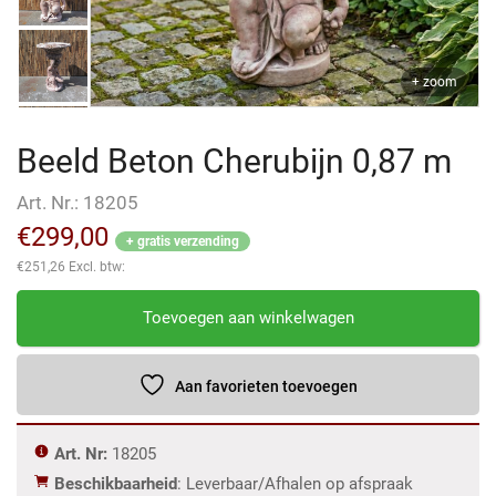
+ zoom
Beeld Beton Cherubijn 0,87 m
Art. Nr.:
18205
€
299,00
+ gratis verzending
€
251,26
Excl. btw:
Beeld
Toevoegen aan winkelwagen
Beton
Cherubijn
0,87
Aan favorieten toevoegen
m
aantal
Art. Nr:
18205
Beschikbaarheid
: Leverbaar/Afhalen op afspraak