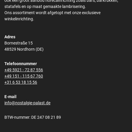
ook een groot aanbod horecainrichting zoals bars, barkrukken,
statafels en op maat gemaakte lambrisering.
Ons assortiment wordt afgetopt met onze exclusieve
winkelinrichting.
Adres
Bornestraße 15
48529 Nordhorn (DE)
Telefoonnummer
+49 5921 - 72 87 556
+49 151 - 115 67 760
+31 6 53 18 15 56
E-mail
info@nostalgie-palast.de
BTW-nummer: DE 247 08 21 89