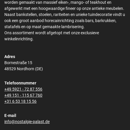
worden gemaakt van massief eiken-, mango- of teakhout en
afgewerkt met een hoogwaardige fineer op onze antieke meubelen.
Naast bankstellen, stoelen, rariteiten en unieke tuindecoratie vindt u
ook een groot aanbod horecainrichting zoals bars, barkrukken,
statafels en op maat gemaakte lambrisering.
Ons assortiment wordt afgetopt met onze exclusieve
winkelinrichting.
Adres
Bornestraße 15
48529 Nordhorn (DE)
Telefoonnummer
+49 5921 - 72 87 556
+49 151 - 115 67 760
+31 6 53 18 15 56
E-mail
info@nostalgie-palast.de