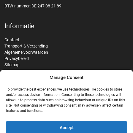
BTW-nummer: DE 247 08 21 89
Informatie
Contact
Transport & Verzending
Algemene voorwaarden
Privacybeleid
Sitemap
Manage Consent
Reviews
To provide the best experiences, we use technologies like cookies to store
and/or access device information. Consenting to these technologies will
allow us to process data such as browsing behaviour or unique IDs on this
site. Not consenting or withdrawing consent, may adversely affect certain
G
features and functions.
Google Reviews
Accept
Nostalgie Palast Nordhorn