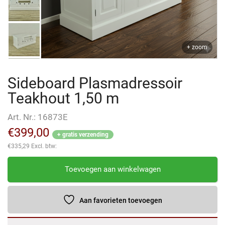
+ zoom
Sideboard Plasmadressoir
Teakhout 1,50 m
Art. Nr.:
16873E
€
399,00
+ gratis verzending
€
335,29
Excl. btw:
Sideboard
Toevoegen aan winkelwagen
Plasmadressoir
Teakhout
1,50
Aan favorieten toevoegen
m
aantal