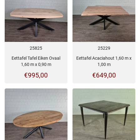
25825
25229
Eettafel Tafel Eiken Ovaal
Eettafel Acaciahout 1,60 m x
1,60 m x 0,90 m
1,00 m
€
995,00
€
649,00