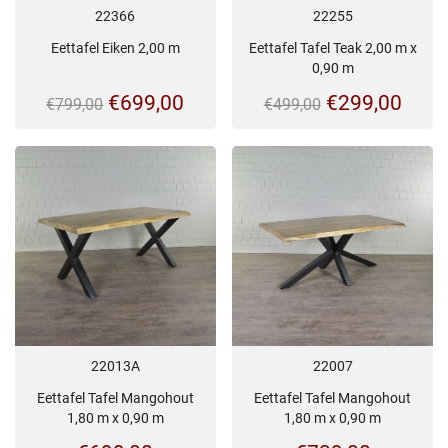
22366
22255
Eettafel Eiken 2,00 m
Eettafel Tafel Teak 2,00 m x
0,90 m
Oorspronkelijke
Huidige
Oorspronkeli
Huid
€
699,00
€
299,00
€
799,00
€
499,00
prijs
prijs
prijs
prijs
was:
is:
was:
is:
€799,00.
€699,00.
€499,00.
€299
22013A
22007
Eettafel Tafel Mangohout
Eettafel Tafel Mangohout
1,80 m x 0,90 m
1,80 m x 0,90 m