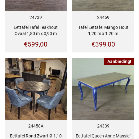
24739
24469
Eettafel Tafel Teakhout
Tafel Eettafel Mango Hout
Ovaal 1,80 m x 0,90 m
1,20 m x 1,20 m
€
599,00
€
399,00
Aanbieding!
24458A
24339
Eettafel Rond Zwart Ø 1,10
Eettafel Queen Anne Massief