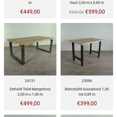
m
Hout 2,00 m x 0,90 m
Oorspronkeli
Huid
€
449,00
€
599,00
€
849,00
prijs
prijs
was:
is:
€849,00.
€599
24131
23086
Eettafel Tafel Mangohout
Bistrotafel Acaciahout 1,30
2,00 m x 1,00 m
mx 0,85 m
€
499,00
€
399,00