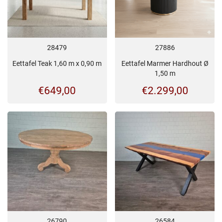
28479
27886
Eettafel Teak 1,60 m x 0,90 m
Eettafel Marmer Hardhout Ø
1,50 m
€
649,00
€
2.299,00
26790
26584