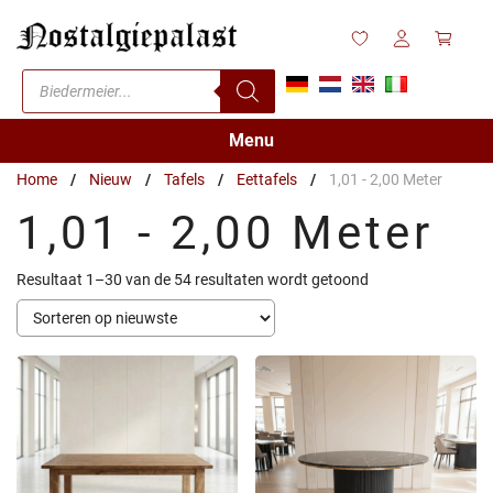
Ga
naar
de
Producten
inhoud
zoeken
Menu
Home
/
Nieuw
/
Tafels
/
Eettafels
/
1,01 - 2,00 Meter
1,01 - 2,00 Meter
Gesorteerd
Resultaat 1–30 van de 54 resultaten wordt getoond
op
nieuwste