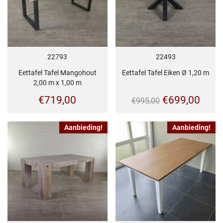
22493
22793
Eettafel Tafel Eiken Ø 1,20 m
Eettafel Tafel Mangohout
2,00 m x 1,00 m
Oorspronkeli
Huid
€
699,00
€
719,00
€
995,00
prijs
prijs
Aanbieding!
Aanbieding!
was:
is:
€995,00.
€699