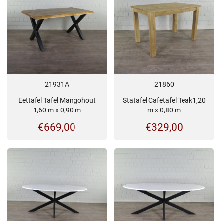
21931A
21860
Eettafel Tafel Mangohout
Statafel Cafetafel Teak1,20
1,60 m x 0,90 m
m x 0,80 m
€
669,00
€
329,00