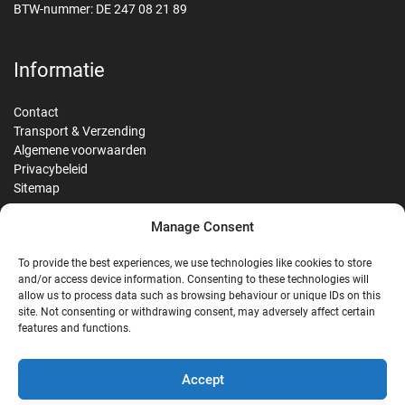
BTW-nummer: DE 247 08 21 89
Informatie
Contact
Transport & Verzending
Algemene voorwaarden
Privacybeleid
Sitemap
Manage Consent
Reviews
To provide the best experiences, we use technologies like cookies to store
and/or access device information. Consenting to these technologies will
allow us to process data such as browsing behaviour or unique IDs on this
site. Not consenting or withdrawing consent, may adversely affect certain
G
features and functions.
Google Reviews
Accept
Nostalgie Palast Nordhorn